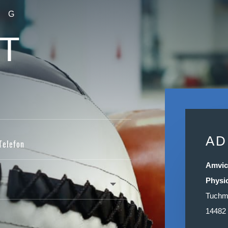
NG
T
AD
Amvi
Physi
Tuchm
14482