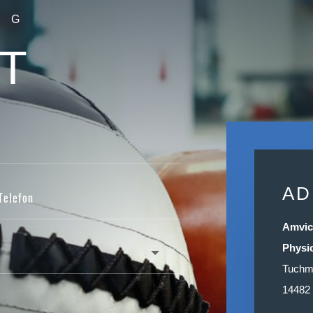
NG
T
AD
Amvi
Physi
Tuchm
14482